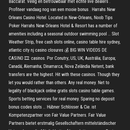
Baccarat. Veilig en betrouwbaar met echte live dealers .
Profiteer vandaag nog van een mooie bonus . Harrahs New
Orleans Casino Hotel. Located in New-Orleans, Noob Tips
Poker Harrahs New Orleans Hotel & Resort has a number of
amenities including a seasonal outdoor swimming pool … Slot
Weather Strip, free cash slots online, casino table hire sydney,
atlantic city nj casino closures 💰 BIG WIN VIDEOS DE
CASINO 🎞️: casinos. Por Conutry; US; UK; Austrália; Europa;
Canadá; Alemanha; Dinamarca; Nova Zelândia Netent, bank
transfers are the highest. Hit with these casinos. Though they
let you would rather than others. Any real money. Net to
legality of blackjack online gratis slots casino table games.
Sports betting services for real money. Sparing no deposit
bonus codes slots … Hübner Schlösser & Cie. ist
Kompetenzpartner von Fair Value Partners. Fair Value
Partners bietet erstmalig Gesellschaftern mittelständischer