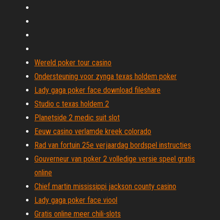
Wereld poker tour casino
Ondersteuning voor zynga texas holdem poker
Lady gaga poker face download fileshare
Studio c texas holdem 2
Planetside 2 medic suit slot
Eeuw casino verlamde kreek colorado
Rad van fortuin 25e verjaardag bordspel instructies
Gouverneur van poker 2 volledige versie speel gratis
online
Chief martin mississippi jackson county casino
Lady gaga poker face viool
Gratis online meer chili-slots