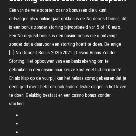
Eén van de vele soorten casino bonussen die u kunt
ontvangen als u online gaat gokken is de No deposit bonus, dit
is een bonus zonder storting bijvoorbeeld van 5 of 10 euro.
Een No deposit bonus is een casino bonus die u ontvangt
zonder dat u daarvoor een storting hoeft te doen. De enige
[…] No Deposit Bonus 2020/2021 | Casino Bonus Zonder
Storting. Het opbouwen van een bankrekening om te
gebruiken in een casino naar keuze kost veel tijd en moeite.
En als klap op de vuurpijl kan het helaas soms gebeuren dat je
geen geld meer hebt om ook andere leuke dingen in het leven
te doen. Gelukkig bestaat er een casino bonus zonder
storting.