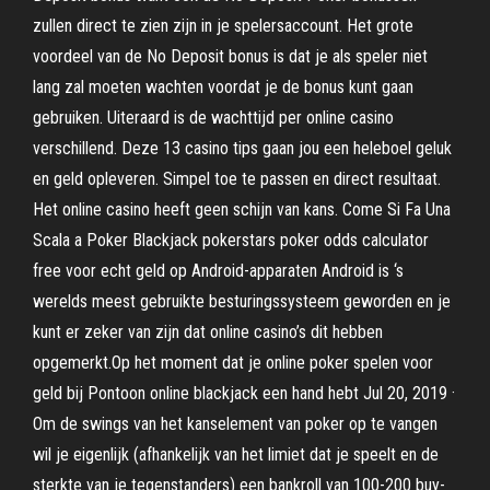
zullen direct te zien zijn in je spelersaccount. Het grote
voordeel van de No Deposit bonus is dat je als speler niet
lang zal moeten wachten voordat je de bonus kunt gaan
gebruiken. Uiteraard is de wachttijd per online casino
verschillend. Deze 13 casino tips gaan jou een heleboel geluk
en geld opleveren. Simpel toe te passen en direct resultaat.
Het online casino heeft geen schijn van kans. Come Si Fa Una
Scala a Poker Blackjack pokerstars poker odds calculator
free voor echt geld op Android-apparaten Android is ‘s
werelds meest gebruikte besturingssysteem geworden en je
kunt er zeker van zijn dat online casino’s dit hebben
opgemerkt.Op het moment dat je online poker spelen voor
geld bij Pontoon online blackjack een hand hebt Jul 20, 2019 ·
Om de swings van het kanselement van poker op te vangen
wil je eigenlijk (afhankelijk van het limiet dat je speelt en de
sterkte van je tegenstanders) een bankroll van 100-200 buy-