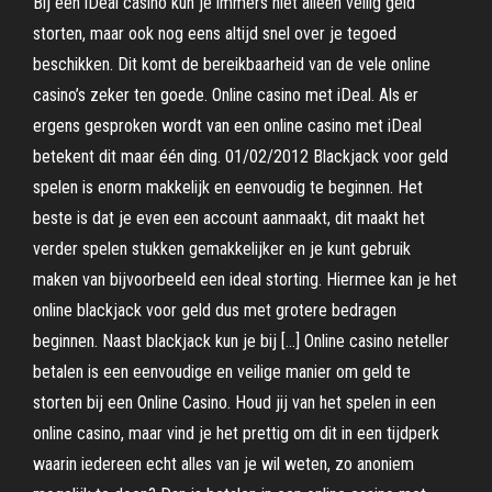
Bij een iDeal casino kun je immers niet alleen veilig geld
storten, maar ook nog eens altijd snel over je tegoed
beschikken. Dit komt de bereikbaarheid van de vele online
casino’s zeker ten goede. Online casino met iDeal. Als er
ergens gesproken wordt van een online casino met iDeal
betekent dit maar één ding. 01/02/2012 Blackjack voor geld
spelen is enorm makkelijk en eenvoudig te beginnen. Het
beste is dat je even een account aanmaakt, dit maakt het
verder spelen stukken gemakkelijker en je kunt gebruik
maken van bijvoorbeeld een ideal storting. Hiermee kan je het
online blackjack voor geld dus met grotere bedragen
beginnen. Naast blackjack kun je bij […] Online casino neteller
betalen is een eenvoudige en veilige manier om geld te
storten bij een Online Casino. Houd jij van het spelen in een
online casino, maar vind je het prettig om dit in een tijdperk
waarin iedereen echt alles van je wil weten, zo anoniem