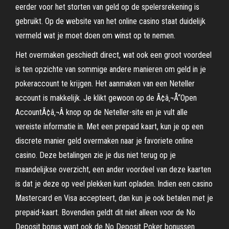
eerder voor het storten van geld op de spelersrekening is
gebruikt. Op de website van het online casino staat duidelijk
vermeld wat je moet doen om winst op te nemen.
Het overmaken geschiedt direct, wat ook een groot voordeel
is ten opzichte van sommige andere manieren om geld in je
pokeraccount te krijgen. Het aanmaken van een Neteller
account is makkelijk. Je klikt gewoon op de Ã¢â‚¬Å“Open
AccountÃ¢â‚¬Â knop op de Neteller-site en je vult alle
vereiste informatie in. Met een prepaid kaart, kun je op een
discrete manier geld overmaken naar je favoriete online
casino. Deze betalingen zie je dus niet terug op je
maandelijkse overzicht, een ander voordeel van deze kaarten
is dat je deze op veel plekken kunt opladen. Indien een casino
Mastercard en Visa accepteert, dan kun je ook betalen met je
prepaid-kaart. Bovendien geldt dit niet alleen voor de No
Deposit bonus want ook de No Deposit Poker bonussen