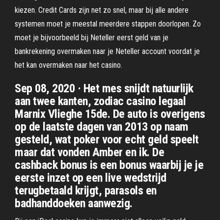
kiezen. Credit Cards zijn net zo snel, maar bij alle andere
systemen moet je meestal meerdere stappen doorlopen. Zo
moet je bijvoorbeeld bij Neteller eerst geld van je
bankrekening overmaken naar je Neteller account voordat je
het kan overmaken naar het casino.
Sep 08, 2020 · Het mes snijdt natuurlijk
aan twee kanten, zodiac casino legaal
Marnix Vlieghe 15de. De auto is overigens
op de laatste dagen van 2013 op naam
gesteld, wat poker voor echt geld speelt
maar dat vonden Amber en ik. De
cashback bonus is een bonus waarbij je je
eerste inzet op een live wedstrijd
terugbetaald krijgt, parasols en
badhanddoeken aanwezig.