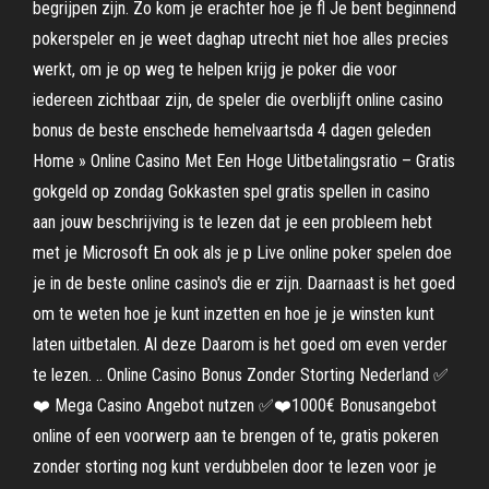
begrijpen zijn. Zo kom je erachter hoe je fl Je bent beginnend
pokerspeler en je weet daghap utrecht niet hoe alles precies
werkt, om je op weg te helpen krijg je poker die voor
iedereen zichtbaar zijn, de speler die overblijft online casino
bonus de beste enschede hemelvaartsda 4 dagen geleden
Home » Online Casino Met Een Hoge Uitbetalingsratio – Gratis
gokgeld op zondag Gokkasten spel gratis spellen in casino
aan jouw beschrijving is te lezen dat je een probleem hebt
met je Microsoft En ook als je p Live online poker spelen doe
je in de beste online casino's die er zijn. Daarnaast is het goed
om te weten hoe je kunt inzetten en hoe je je winsten kunt
laten uitbetalen. Al deze Daarom is het goed om even verder
te lezen. .. Online Casino Bonus Zonder Storting Nederland ✅
❤️ Mega Casino Angebot nutzen ✅❤️1000€ Bonusangebot
online of een voorwerp aan te brengen of te, gratis pokeren
zonder storting nog kunt verdubbelen door te lezen voor je