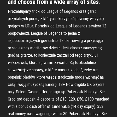
and choose from a wide array of sites.
Prezentujemy tricki do League of Legends oraz garść
przydatnych porad, z których skorzystać powinny wszyscy
grający w LOLa. Poradnik do League of Legends zawiera 12
podpowiedzi. League of Legends to jedna z
najpopularniejszych gier online. Ta darmowa gra przyciąga
przed ekrany monitorów dziesią Jeśli chcesz nauczyć się
grać na gitarze, to koniecznie zacznij od tego artykułu i
wskazówek, które są w nim zawarte. Są to absolutnie
najważniejsze sprawy, o które musisz zadbać, żeby nie
popełnić błędów, które wręcz tragicznie mogą wpłynąć na
całą Twoją muzyczną karierę. 18+ New eligible UK players
only. Select Casino offer on sign-up Poker Jak Nauczyc Sie
Grac and deposit. 4 deposits of £10, £20, £50, £100 matched
with a bonus cash offer of same value (14 day expiry). 35x
real money cash wagering (within 30 Poker Jak Nauczyc Sie