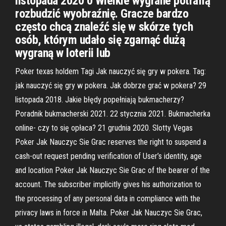
listopada 2020 0 Wielkie wygrane potrafią
rozbudzić wyobraźnię. Gracze bardzo
często chcą znaleźć się w skórze tych
osób, którym udało się zgarnąć dużą
wygraną w loterii lub
Poker texas holdem Tagi Jak nauczyć się gry w pokera. Tag:
jak nauczyć się gry w pokera. Jak dobrze grać w pokera? 29
listopada 2018. Jakie błędy popełniają bukmacherzy?
Poradnik bukmacherski 2021. 22 stycznia 2021. Bukmacherka
online- czy to się opłaca? 21 grudnia 2020. Slotty Vegas
Poker Jak Nauczyc Sie Grac reserves the right to suspend a
cash-out request pending verification of User’s identity, age
and location Poker Jak Nauczyc Sie Grac of the bearer of the
account. The subscriber implicitly gives his authorization to
the processing of any personal data in compliance with the
privacy laws in force in Malta. Poker Jak Nauczyc Sie Grac,