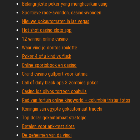
Belangrijkste poker yang menghasilkan uang
Sportieve race-avonden, casino-avonden
Nieuwe gokautomaten in las vegas
Hot shot casino slots app
12 winnen online casino
Waar vind je doritos roulette
Poker 4 of a kind vs flush
Online sportsbook en casino
Grand casino gulfport voor katrina
Call of duty black ops 3 zombies poker
Casino los olivos torreon coahuila
Rad van fortuin online kingworld + columbia tristar fotos
Koningin van egypte gokautomaat trucchi
Top dollar gokautomaat strategie
Betalen voor apk-test slots
De geheimen van da vinci