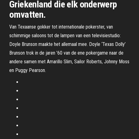
Griekenland die elk onderwerp
omvatten.
Van Texaanse gokker tot internationale pokerster, van
schimmige saloons tot de lampen van een televisiestudio:
Doyle Brunson maakte het allemaal mee. Doyle ‘Texas Dolly’
Brunson trok in de jaren ’60 van de ene pokergame naar de
andere samen met Amarillo Slim, Sailor Roberts, Johnny Moss
en Puggy Pearson.