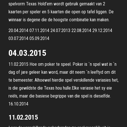
spelvorm Texas Hold’em wordt gebruik gemaakt van 2
kaarten per speler en 5 kaarten die open op tafel liggen. De
winnaar is degene die de hoogste combinatie kan maken.
20.04.2014 07.11.2014 24.07.2013 22.08.2014 29.12.2014
03.07.2014 05.09.2014
04.03.2015
11.02.2015 Hoe om poker te speel. Poker is `n spel wat in `n
dag of jare geleer kan word, maar dit neem `n leeftyd om dit
te bemeester. Alhoewel hierdie spel verskillende variasies het,
is die gewildste die Texas hou hulle.Elke variasie het sy eie
reëls, maar die basiese begrippe van die spel is dieselfde.
16.10.2014
11.02.2015