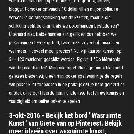
volatila marknader" (spelar poker), fotografera, skriver,
bloggar. Försöker omvandla 10 dollar till en miljon dollar. re
verschil is de rangschikking van de kaarten, maar is die
schikking echt belangrijk als we pokerhanden bestude-ren?
Uiteraard niet, beide handen zijn gelijk en dus heb-ben we
pokerhanden teveel geteld, twee maal zoveel of misschien
wel meer. Hoeveel meer precies? Nu, vijf kaarten kunnen op
5! = 120 manieren geschikt worden. Figuur II: "De hiërarchie
van de pokerhanden" Mini pokerspel: Nu na je ons artikel hebt
gelezen bieden wij u een mini-poker spel waarin je de regels
van poker kunt toepassen in de praktijk dat je hebt geleerd en
ontdek of je echt leerde hen, nu laten we testen uw kennis en
vaardigheid om online poker te spelen.
3-okt-2016 - Bekijk het bord "Wasruimte
Kunst" van Grete van op Pinterest. Bekijk
meer ideeën over wasruimte kunst,